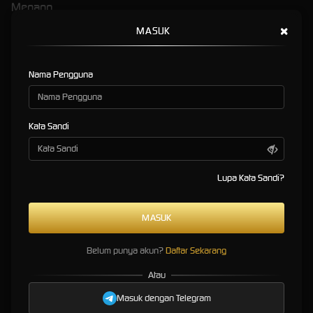
Menang
×
MASUK
DAM88: Link Slot88 Resmi
Situs Slot Gacor Gampang
Nama Pengguna
Menang
Kata Sandi
DAM88
hadir sebagai platform yang menyediakan akses mudah menuju berbagai
informasi terbaru seputar permainan online populer. Dengan tampilan modern, sistem yang
responsif, dan kemudahan akses melalui berbagai perangkat, DAM88 menjadi salah satu
Lupa Kata Sandi?
pilihan yang banyak dicari oleh pengguna yang menginginkan pengalaman bermain yang
nyaman dan praktis.
Akses Cepat Melalui Link Slot88
Resmi DAM88
Belum punya akun?
Daftar Sekarang
Atau
DAM88 Slot
menyediakan link resmi yang selalu diperbarui untuk memudahkan pengguna
dalam mengakses platform kapan saja. Dengan sistem yang stabil dan optimal, pengguna
Masuk dengan Telegram
dapat menikmati akses yang lebih lancar baik melalui desktop maupun smartphone tanpa