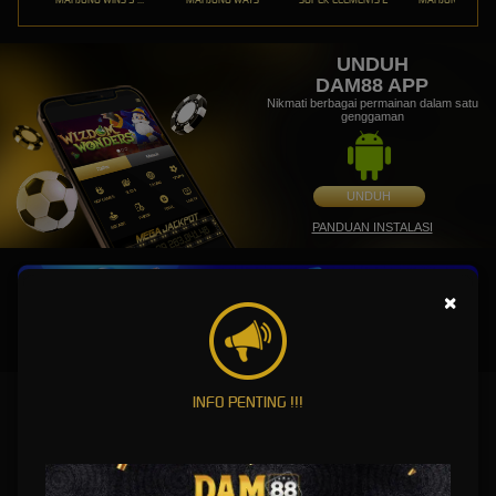
UNDUH
DAM88 APP
Nikmati berbagai permainan dalam satu
genggaman
UNDUH
PANDUAN INSTALASI
×
INFO PENTING !!!
DAM88: Link Slot88 Resmi Situs Slot Gacor Gampang
Menang