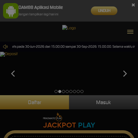
×
DAM88 Aplikasi Mobile
UNDUH
Jangan tampilkan lagi hari ini
tual Sports pada 30-Jun-2026 dari 15.00.00 sampai 30-Sep-2026 15.00.00. Selama waktu ini, PP
Daftar
Masuk
JACKPOT
PLAY