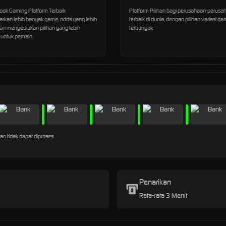
ook Gaming Platform Terbaik
Platform Pilihan bagi perusahaan-perusa
kan lebih banyak game, odds yang lebih
terbaik di dunia, dengan pilihan variasi g
 dan menyediakan pilihan yang lebih
terbanyak
untuk pemain.
an tidak dapat diproses
Penarikan
Rata-rata 3 Menit