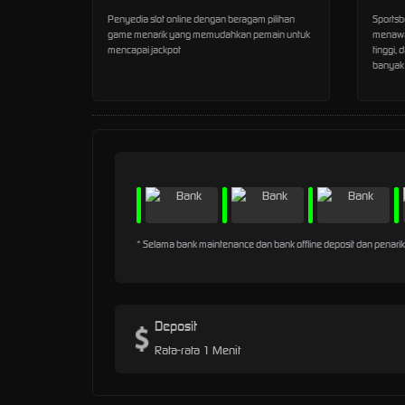
Penyedia slot online dengan beragam pilihan
Sportsb
game menarik yang memudahkan pemain untuk
menawar
mencapai jackpot
tinggi,
banyak 
* Selama bank maintenance dan bank offline deposit dan penarik
Deposit
Rata-rata 1 Menit