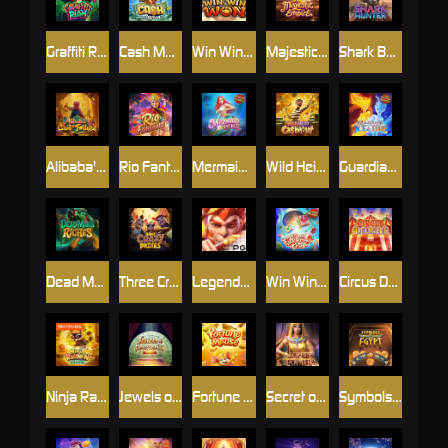
Graffiti Rush
Cash Mania
Win Win Won
Majestic Empire
Shark Bounty
Alibaba's Cave of Fortune
Rio Fantasia
Mermaid Riches
Wild Heist Cashout
Guardians of Ice and Fire
Dead Man's Riches
Three Crazy Piggies
Legendary Monkey King
Win Win Fish Prawn Crab
Circus Delight
Ninja Raccoon Frenzy
Jewels of Prosperity
Fortune Mouse
Secret of Cleopatra
Symbols of Egypt