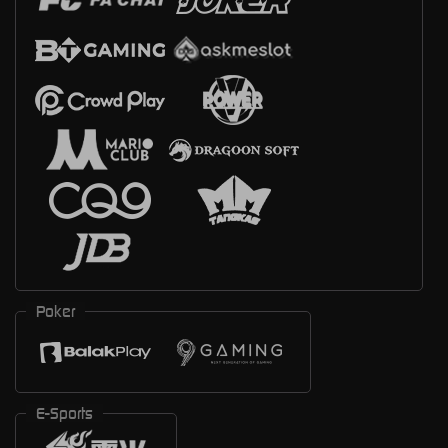
Poker
E-Sports