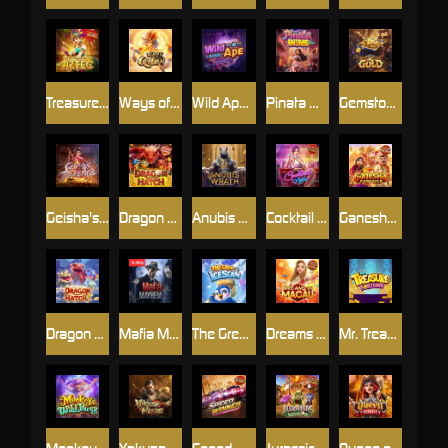
Treasures of Aztec
Ways of the Qilin
Wild Ape #3258
Pinata Wins
Gemstones Gold
Geisha's Revenge
Dragon Hatch
Anubis Wrath
Cocktail Nights
Ganesha Fortune
Dragon Hatch 2
Mafia Mayhem
The Great Icescape
Dreams of Macau
Mr. Treasure’s Fortune