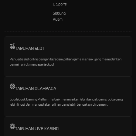
E-Sports
Sabung
Ayam
TARUHAN SLOT
Penyedia slot online dengan beragam pilihan game menarik yang memudahkan
pemain untuk mencapai jackpot
TARUHAN OLAHRAGA
Sportsbook Gaming Platform Terbaik menawarkan lebih banyak game, odds yang
lebih tinggi, dan menyediakan pilihan yang lebih banyak untuk pemain.
TARUHAN LIVE KASINO