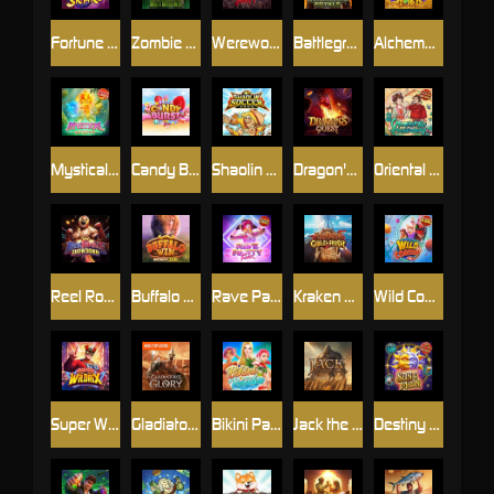
Fortune Snake
Zombie Outbreak
Werewolf's Hunt
Battleground Royale
Alchemy Gold
Mystical Spirits
Candy Burst
Shaolin Soccer
Dragon's Treasure Quest
Oriental Prosperity
Reel Royale Showdown
Buffalo Win
Rave Party Fever
Kraken Gold Rush
Wild Coaster
Super Wildrix
Gladiator's Glory
Bikini Paradise
Jack the Giant Hunter
Destiny of Sun and Moon