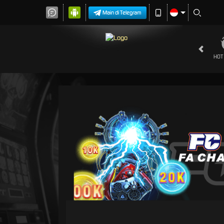
Main di Telegram
HOT