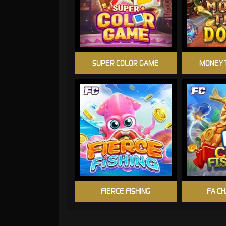
SUPER COLOR GAME
MONEY 
FIERCE FISHING
FA CH