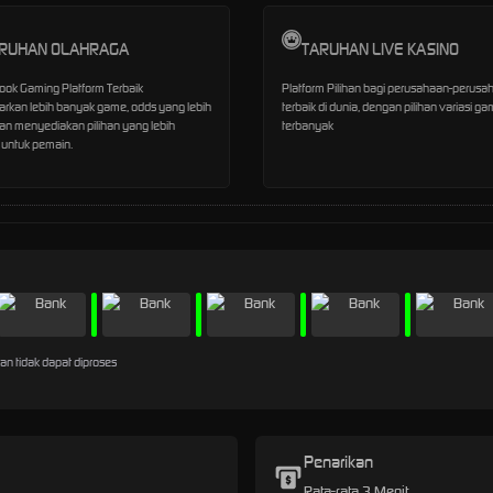
RUHAN OLAHRAGA
TARUHAN LIVE KASINO
ook Gaming Platform Terbaik
Platform Pilihan bagi perusahaan-perusa
kan lebih banyak game, odds yang lebih
terbaik di dunia, dengan pilihan variasi g
 dan menyediakan pilihan yang lebih
terbanyak
untuk pemain.
an tidak dapat diproses
Penarikan
Rata-rata 3 Menit