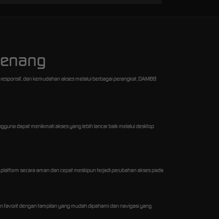
Menang
g responsif, dan kemudahan akses melalui berbagai perangkat, DAM88
guna dapat menikmati akses yang lebih lancar baik melalui desktop
an platform secara aman dan cepat meskipun terjadi perubahan akses pada
n favorit dengan tampilan yang mudah dipahami dan navigasi yang