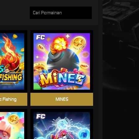
e Fishing
MINES