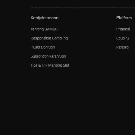
Kebijaksanaan
Platform
Tentang DAM88
Promosi
Responsible Gambling
Loyalty
Pusat Bantuan
Referral
Syarat dan Ketentuan
Tips & Trik Menang Slot