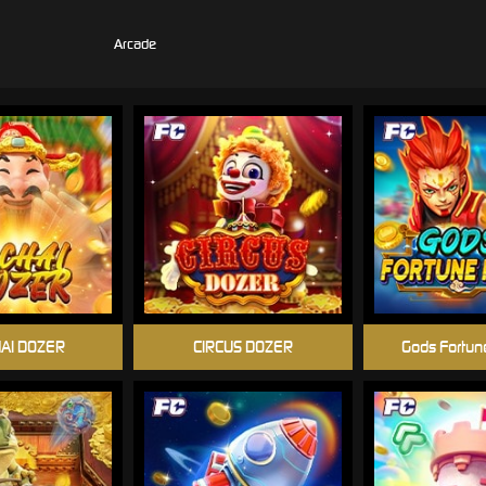
Arcade
HAI DOZER
CIRCUS DOZER
Gods Fortun