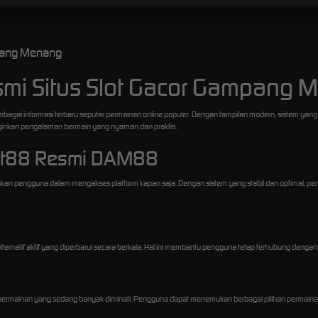
mpang Menang
smi Situs Slot Gacor Gampang 
agai informasi terbaru seputar permainan online populer. Dengan tampilan modern, sistem yan
nginkan pengalaman bermain yang nyaman dan praktis.
lot88 Resmi DAM88
kan pengguna dalam mengakses platform kapan saja. Dengan sistem yang stabil dan optimal, peng
lternatif aktif yang diperbarui secara berkala. Hal ini membantu pengguna tetap terhubung deng
 permainan yang sedang banyak diminati. Pengguna dapat menemukan berbagai pilihan permaina