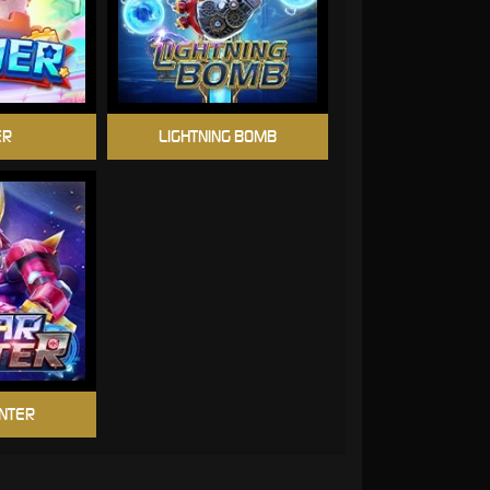
ER
LIGHTNING BOMB
NTER