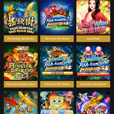
Fish Hunting: Yao Qian Shu
Fish Hunter 2 EX-Novice
Lucky Wheel
Fish Hunter Monster Awaken
Fish Hunter 2 EX-Newbie
Fish Hunter 2 EX-My Club