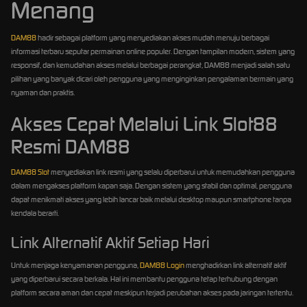
Menang
DAM88
hadir sebagai platform yang menyediakan akses mudah menuju berbagai
informasi terbaru seputar permainan online populer. Dengan tampilan modern, sistem yang
responsif, dan kemudahan akses melalui berbagai perangkat, DAM88 menjadi salah satu
pilihan yang banyak dicari oleh pengguna yang menginginkan pengalaman bermain yang
nyaman dan praktis.
Akses Cepat Melalui Link Slot88
Resmi DAM88
DAM88 Slot
menyediakan link resmi yang selalu diperbarui untuk memudahkan pengguna
dalam mengakses platform kapan saja. Dengan sistem yang stabil dan optimal, pengguna
dapat menikmati akses yang lebih lancar baik melalui desktop maupun smartphone tanpa
kendala berarti.
Link Alternatif Aktif Setiap Hari
Untuk menjaga kenyamanan pengguna,
DAM88 Login
menghadirkan link alternatif aktif
yang diperbarui secara berkala. Hal ini membantu pengguna tetap terhubung dengan
platform secara aman dan cepat meskipun terjadi perubahan akses pada jaringan tertentu.