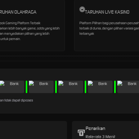
RUHAN OLAHRAGA
TARUHAN LIVE KASINO
ook Gaming Platform Terbaik
Platform Pilihan bagi perusahaan-perusa
kan lebih banyak game, odds yang lebih
terbaik di dunia, dengan pilihan variasi g
 dan menyediakan pilihan yang lebih
terbanyak
untuk pemain.
an tidak dapat diproses
Penarikan
Rata-rata 3 Menit