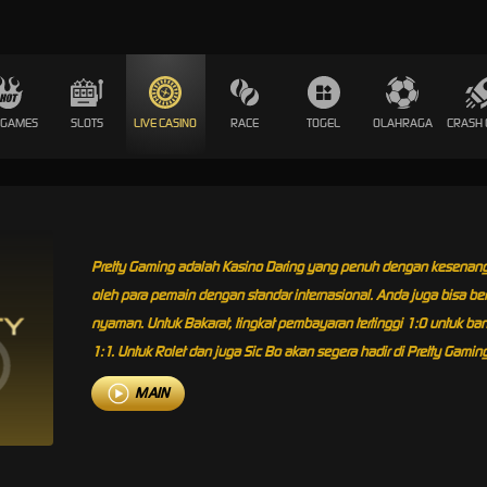
 GAMES
SLOTS
LIVE CASINO
RACE
TOGEL
OLAHRAGA
CRASH
Pretty Gaming adalah Kasino Daring yang penuh dengan kesenanga
oleh para pemain dengan standar internasional. Anda juga bisa b
nyaman. Untuk Bakarat, tingkat pembayaran tertinggi 1:0 untuk b
1:1. Untuk Rolet dan juga Sic Bo akan segera hadir di Pretty Gaming
MAIN