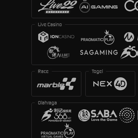
Live Casino
Race
Togel
Olahraga