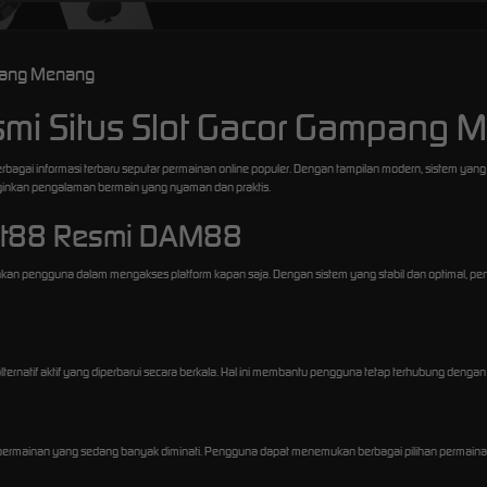
mpang Menang
smi Situs Slot Gacor Gampang 
agai informasi terbaru seputar permainan online populer. Dengan tampilan modern, sistem yan
nginkan pengalaman bermain yang nyaman dan praktis.
lot88 Resmi DAM88
kan pengguna dalam mengakses platform kapan saja. Dengan sistem yang stabil dan optimal, peng
lternatif aktif yang diperbarui secara berkala. Hal ini membantu pengguna tetap terhubung deng
 permainan yang sedang banyak diminati. Pengguna dapat menemukan berbagai pilihan permaina