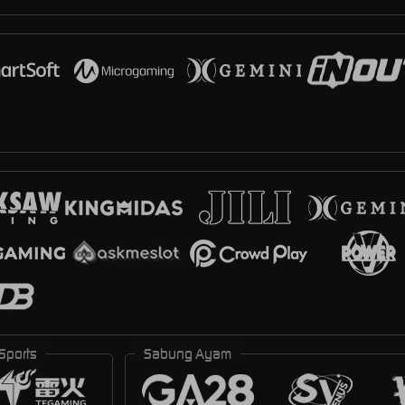
Sports
Sabung Ayam