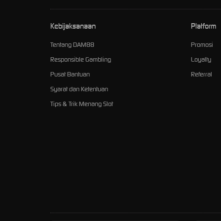
Kebijaksanaan
Platform
Tentang DAM88
Promosi
Responsible Gambling
Loyalty
Pusat Bantuan
Referral
Syarat dan Ketentuan
Tips & Trik Menang Slot