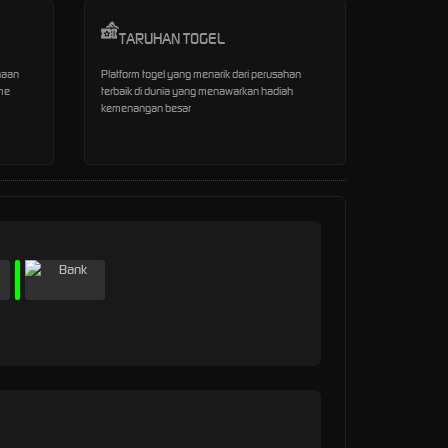
TARUHAN TOGEL
haan
Platform togel yang menarik dari perusahan
ame
terbaik di dunia yang menawarkan hadiah
kemenangan besar