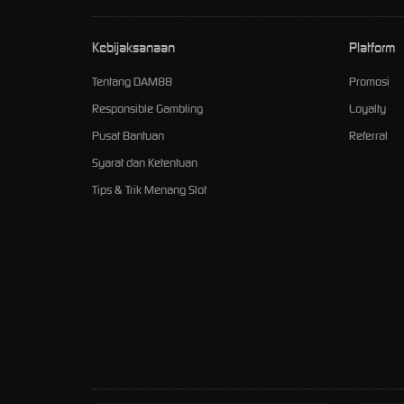
Kebijaksanaan
Platform
Tentang DAM88
Promosi
Responsible Gambling
Loyalty
Pusat Bantuan
Referral
Syarat dan Ketentuan
Tips & Trik Menang Slot