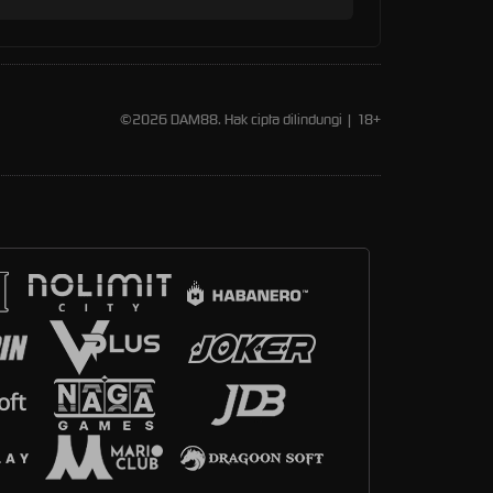
©2026 DAM88. Hak cipta dilindungi | 18+