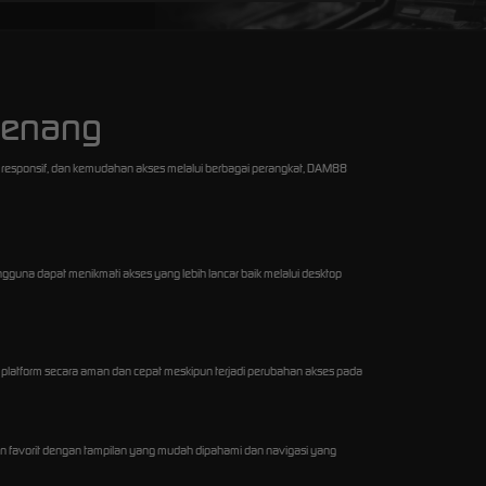
Menang
g responsif, dan kemudahan akses melalui berbagai perangkat, DAM88
guna dapat menikmati akses yang lebih lancar baik melalui desktop
an platform secara aman dan cepat meskipun terjadi perubahan akses pada
n favorit dengan tampilan yang mudah dipahami dan navigasi yang