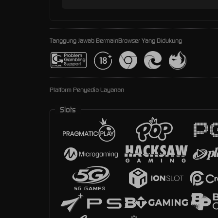
Tanggung Jawab Bermain
Browser Yang Didukung
Platform Penyedia Layanan
Slots