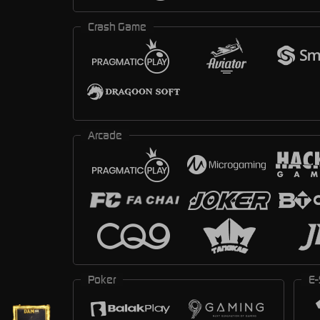
Crash Game
Arcade
Poker
E-