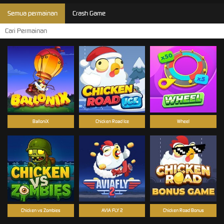
Semua permainan
Crash Game
BalloniX
Chicken Road Ice
Wheel
Chicken vs Zombies
AVIA FLY 2
Chicken Road Bonus