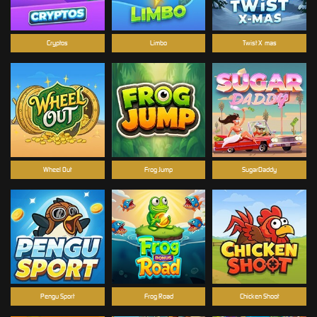
Cryptos
Limbo
Twist X-mas
Wheel Out
Frog Jump
SugarDaddy
Pengu Sport
Frog Road
Chicken Shoot