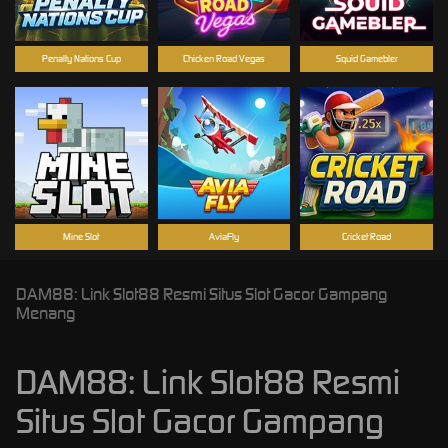
Penalty Nations Cup
Chicken Road Vegas
Squid Gamebler
Mine Slot
AviaFly
Cricket Road
DAM88: Link Slot88 Resmi Situs Slot Gacor Gampang
Menang
DAM88: Link Slot88 Resmi
Situs Slot Gacor Gampang