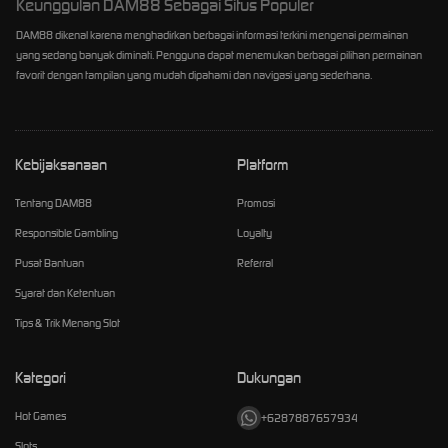
Keunggulan DAM88 Sebagai Situs Populer
DAM88 dikenal karena menghadirkan berbagai informasi terkini mengenai permainan
yang sedang banyak diminati. Pengguna dapat menemukan berbagai pilihan permainan
favorit dengan tampilan yang mudah dipahami dan navigasi yang sederhana.
Kebijaksanaan
Platform
Tentang DAM88
Promosi
Responsible Gambling
Loyalty
Pusat Bantuan
Referral
Syarat dan Ketentuan
Tips & Trik Menang Slot
Kategori
Dukungan
Hot Games
+6287887657934
Slots