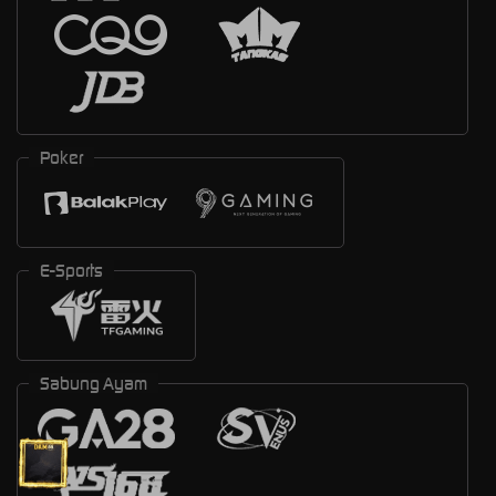
Poker
E-Sports
Sabung Ayam