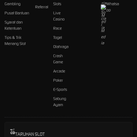
Gambling
Slots
Whatsa
Referral
pp
Pusat Bantuan
Live
Casino
Syarat dan
Ketentuan
Race
Tips & Trik
Togel
Menang Slot
Olahraga
Crash
Game
Arcade
Poker
E-Sports
Sabung
Ayam
TARUHAN SLOT