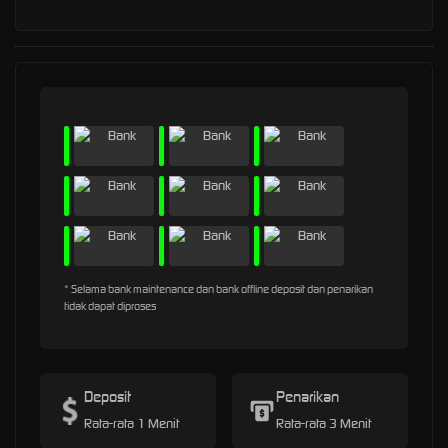
* Selama bank maintenance dan bank offline deposit dan penarikan
tidak dapat diproses
Deposit
Penarikan
Rata-rata 1 Menit
Rata-rata 3 Menit