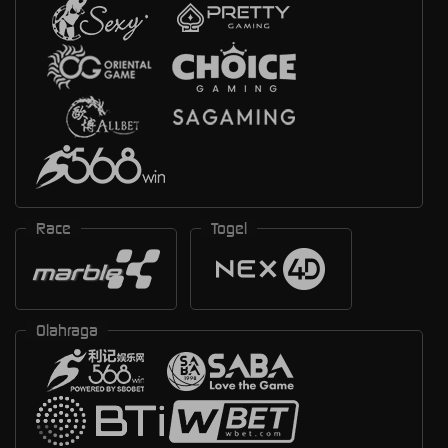
Race
Togel
Olahraga