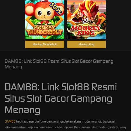
Monkey Thunderbolt
Monkey King
DAM88: Link Slot88 Resmi Situs Slot Gacor Gampang
Menang
DAM88: Link Slot88 Resmi
Situs Slot Gacor Gampang
Menang
DAM88
hadir sebagai platform yang menyediakan akses mudah menuju berbagai
informasi terbaru seputar permainan online populer. Dengan tampilan modern, sistem yang