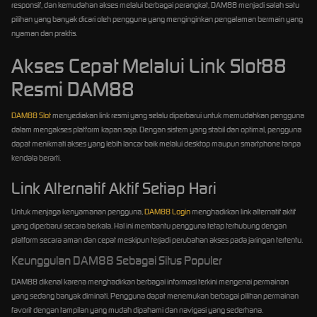
responsif, dan kemudahan akses melalui berbagai perangkat, DAM88 menjadi salah satu
pilihan yang banyak dicari oleh pengguna yang menginginkan pengalaman bermain yang
nyaman dan praktis.
Akses Cepat Melalui Link Slot88
Resmi DAM88
DAM88 Slot
menyediakan link resmi yang selalu diperbarui untuk memudahkan pengguna
dalam mengakses platform kapan saja. Dengan sistem yang stabil dan optimal, pengguna
dapat menikmati akses yang lebih lancar baik melalui desktop maupun smartphone tanpa
kendala berarti.
Link Alternatif Aktif Setiap Hari
Untuk menjaga kenyamanan pengguna,
DAM88 Login
menghadirkan link alternatif aktif
yang diperbarui secara berkala. Hal ini membantu pengguna tetap terhubung dengan
platform secara aman dan cepat meskipun terjadi perubahan akses pada jaringan tertentu.
Keunggulan DAM88 Sebagai Situs Populer
DAM88 dikenal karena menghadirkan berbagai informasi terkini mengenai permainan
yang sedang banyak diminati. Pengguna dapat menemukan berbagai pilihan permainan
favorit dengan tampilan yang mudah dipahami dan navigasi yang sederhana.