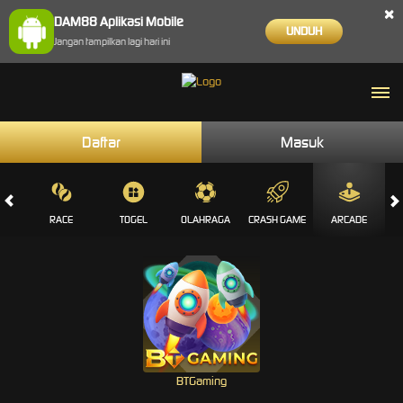
×
DAM88 Aplikasi Mobile
UNDUH
Jangan tampilkan lagi hari ini
Daftar
Masuk
SINO
RACE
TOGEL
OLAHRAGA
CRASH GAME
ARCADE
BTGaming