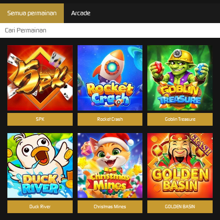
Semua permainan
Arcade
5PK
Rocket Crash
Goblin Treasure
Duck River
Christmas Mines
GOLDEN BASIN