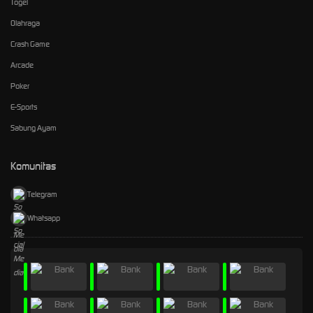
Togel
Olahraga
Crash Game
Arcade
Poker
E-Sports
Sabung Ayam
Komunitas
Telegram
Whatsapp