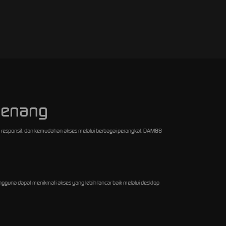
Menang
g responsif, dan kemudahan akses melalui berbagai perangkat, DAM88
gguna dapat menikmati akses yang lebih lancar baik melalui desktop