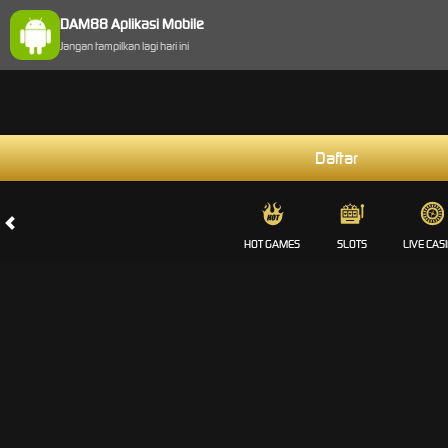
DAM88 Aplikasi Mobile
Jangan tampilkan lagi hari ini
Daftar
HOT GAMES
SLOTS
LIVE CAS