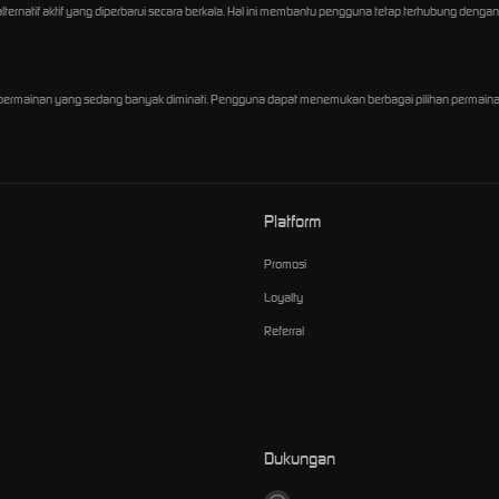
lternatif aktif yang diperbarui secara berkala. Hal ini membantu pengguna tetap terhubung deng
 permainan yang sedang banyak diminati. Pengguna dapat menemukan berbagai pilihan permaina
Platform
Promosi
Loyalty
Referral
Dukungan