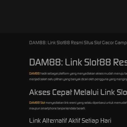
DAM88: Link Slot88 Resmi Situs Slot Gacor Ga
DAM88: Link Slot88 Re
DAM88
hadir sebagai platform yang menyediakan akses mudah menuju ber
menjadi salah satu pilihan yang banyak dicari oleh pengguna yang mengi
Akses Cepat Melalui Link S
DAM88 Slot
menyediakan link resmi yang selalu diperbarui untuk memudah
maupun smartphone tanpa kendala berarti.
Link Alternatif Aktif Setiap Hari