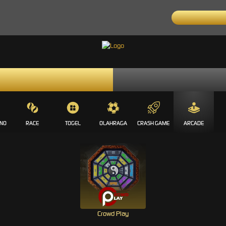
INO
RACE
TOGEL
OLAHRAGA
CRASH GAME
ARCADE
Crowd Play