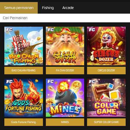
Semua permainan
Fishing
Arcade
BAO CHUAN FISHING
FA CHAI DOZER
CIRCUS DOZER
Gods Fortune Fishing
MINES
SUPER COLOR GAME