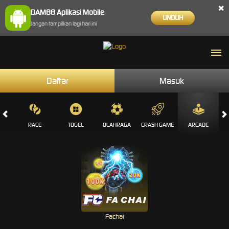
×
DAM88 Aplikasi Mobile
UNDUH
Jangan tampilkan lagi hari ini
Daftar
Masuk
SINO
RACE
TOGEL
OLAHRAGA
CRASH GAME
ARCADE
Fachai