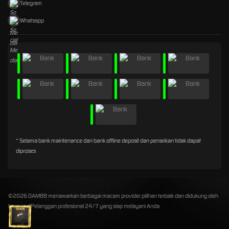
Telegram
Whatsapp
* Selama bank maintenance dan bank offline deposit dan penarikan tidak dapat
diproses
©2026 DAM88 menawarkan berbagai macam provider pilihan terbaik dan didukung oleh
Layanan Pelanggan profesional 24/7 yang siap melayani Anda.