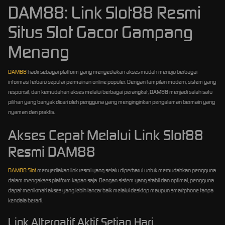
DAM88: Link Slot88 Resmi
Situs Slot Gacor Gampang
Menang
DAM88
hadir sebagai platform yang menyediakan akses mudah menuju berbagai
informasi terbaru seputar permainan online populer. Dengan tampilan modern, sistem yang
responsif, dan kemudahan akses melalui berbagai perangkat, DAM88 menjadi salah satu
pilihan yang banyak dicari oleh pengguna yang menginginkan pengalaman bermain yang
nyaman dan praktis.
Akses Cepat Melalui Link Slot88
Resmi DAM88
DAM88 Slot
menyediakan link resmi yang selalu diperbarui untuk memudahkan pengguna
dalam mengakses platform kapan saja. Dengan sistem yang stabil dan optimal, pengguna
dapat menikmati akses yang lebih lancar baik melalui desktop maupun smartphone tanpa
kendala berarti.
Link Alternatif Aktif Setiap Hari