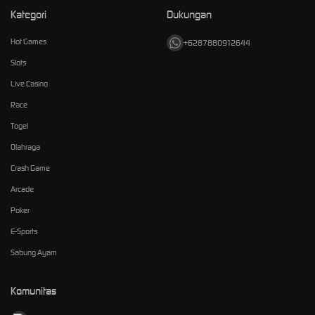
Kategori
Dukungan
Hot Games
+6287880912644
Slots
Live Casino
Race
Togel
Olahraga
Crash Game
Arcade
Poker
E-Sports
Sabung Ayam
Komunitas