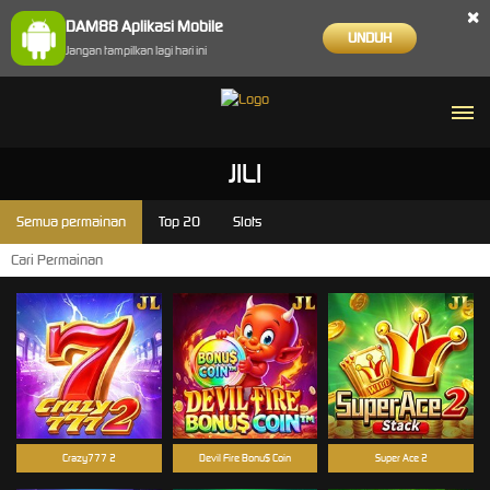
×
DAM88 Aplikasi Mobile
UNDUH
Jangan tampilkan lagi hari ini
JILI
Semua permainan
Top 20
Slots
Crazy777 2
Devil Fire Bonu$ Coin
Super Ace 2