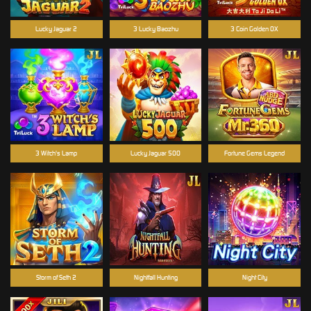
Lucky Jaguar 2
3 Lucky Baozhu
3 Coin Golden OX
3 Witch's Lamp
Lucky Jaguar 500
Fortune Gems Legend
Storm of Seth 2
Nightfall Hunting
Night City