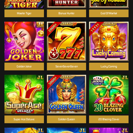
Master Tiger
Bonus Hunter
God Of Martial
Golden Joker
SevenSevenSeven
Lucky Coming
Super Ace Deluxe
Golden Queen
20 Blazing Clover