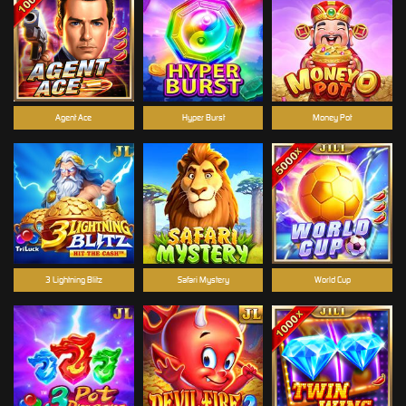
Agent Ace
Hyper Burst
Money Pot
3 Lightning Blitz
Safari Mystery
World Cup