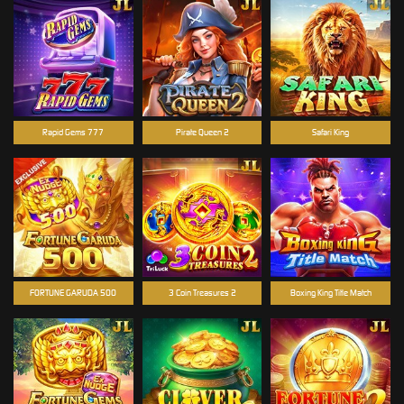
Rapid Gems 777
Pirate Queen 2
Safari King
FORTUNE GARUDA 500
3 Coin Treasures 2
Boxing King Title Match