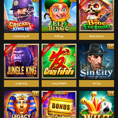
Cricket King 18
Elf Bingo
Bone Fortune
Jungle King
Crazy FaFaFa
Sin City