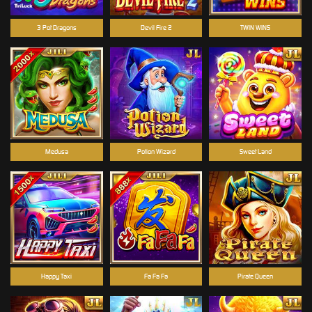
3 Pot Dragons
Devil Fire 2
TWIN WINS
Medusa
Potion Wizard
Sweet Land
Happy Taxi
Fa Fa Fa
Pirate Queen