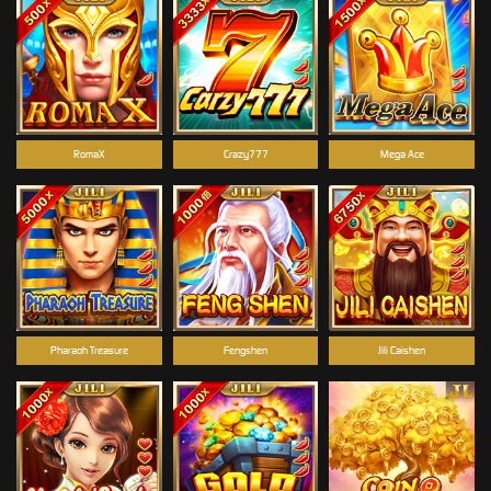
RomaX
Crazy777
Mega Ace
Pharaoh Treasure
Fengshen
Jili Caishen