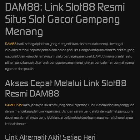
DAM88: Link Slot88 Resmi
Situs Slot Gacor Gampang
Menang
DAM88
hadir sebagai platform yang menyediakan akses mudah menuju berbagai
informasi terbaru seputar permainan online populer. Dengan tampilan modern, sistem yang
responsif, dan kemudahan akses melalui berbagai perangkat, DAM88 menjadi salah satu
pilihan yang banyak dicari oleh pengguna yang menginginkan pengalaman bermain yang
nyaman dan praktis.
Akses Cepat Melalui Link Slot88
Resmi DAM88
DAM88 Slot
menyediakan link resmi yang selalu diperbarui untuk memudahkan pengguna
dalam mengakses platform kapan saja. Dengan sistem yang stabil dan optimal, pengguna
dapat menikmati akses yang lebih lancar baik melalui desktop maupun smartphone tanpa
kendala berarti.
Link Alternatif Aktif Setiap Hari