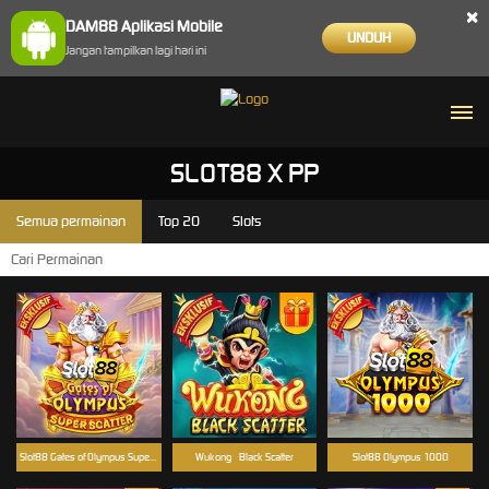
×
DAM88 Aplikasi Mobile
UNDUH
Jangan tampilkan lagi hari ini
SLOT88 X PP
Semua permainan
Top 20
Slots
Slot88 Gates of Olympus Super Scatter
Wukong - Black Scatter
Slot88 Olympus 1000