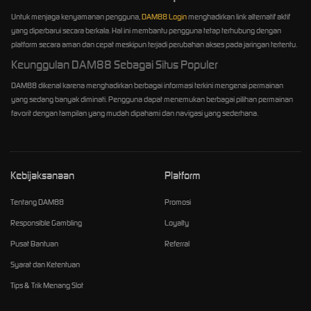
Untuk menjaga kenyamanan pengguna,
DAM88 Login
menghadirkan link alternatif aktif
yang diperbarui secara berkala. Hal ini membantu pengguna tetap terhubung dengan
platform secara aman dan cepat meskipun terjadi perubahan akses pada jaringan tertentu.
Keunggulan DAM88 Sebagai Situs Populer
DAM88 dikenal karena menghadirkan berbagai informasi terkini mengenai permainan
yang sedang banyak diminati. Pengguna dapat menemukan berbagai pilihan permainan
favorit dengan tampilan yang mudah dipahami dan navigasi yang sederhana.
Kebijaksanaan
Platform
Tentang DAM88
Promosi
Responsible Gambling
Loyalty
Pusat Bantuan
Referral
Syarat dan Ketentuan
Tips & Trik Menang Slot