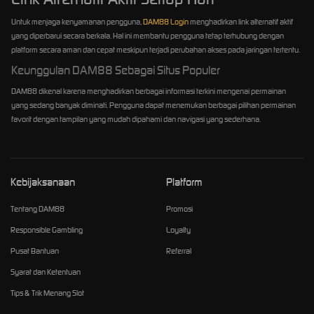
Untuk menjaga kenyamanan pengguna,
DAM88 Login
menghadirkan link alternatif aktif
yang diperbarui secara berkala. Hal ini membantu pengguna tetap terhubung dengan
platform secara aman dan cepat meskipun terjadi perubahan akses pada jaringan tertentu.
Keunggulan DAM88 Sebagai Situs Populer
DAM88 dikenal karena menghadirkan berbagai informasi terkini mengenai permainan
yang sedang banyak diminati. Pengguna dapat menemukan berbagai pilihan permainan
favorit dengan tampilan yang mudah dipahami dan navigasi yang sederhana.
Kebijaksanaan
Platform
Tentang DAM88
Promosi
Responsible Gambling
Loyalty
Pusat Bantuan
Referral
Syarat dan Ketentuan
Tips & Trik Menang Slot