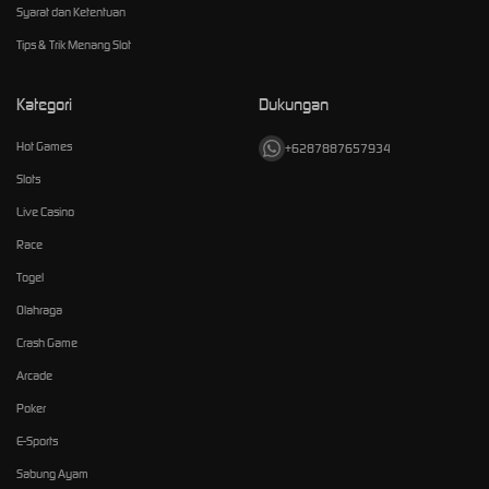
Syarat dan Ketentuan
Tips & Trik Menang Slot
Kategori
Dukungan
Hot Games
+6287887657934
Slots
Live Casino
Race
Togel
Olahraga
Crash Game
Arcade
Poker
E-Sports
Sabung Ayam