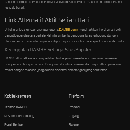
dapat menikmati akses yang lebih lancar baik melalui desktop maupun smartphone tanpa
kendala berarti.
Link Alternatif Aktif Setiap Hari
Untuk menjaga kenyamanan pengguna,
DAM88 Login
menghadirkan link alternatif aktif
yang diperbarui secara berkala. Hal ini membantu pengguna tetap terhubung dengan
platform secara aman dan cepat meskipun terjadi perubahan akses pada jaringan tertentu.
Keunggulan DAM88 Sebagai Situs Populer
DAM88 dikenal karena menghadirkan berbagai informasi terkini mengenai permainan
yang sedang banyak diminati. Pengguna dapat menemukan berbagai pilihan permainan
favorit dengan tampilan yang mudah dipahami dan navigasi yang sederhana.
Kebijaksanaan
Platform
Tentang DAM88
Promosi
Responsible Gambling
Loyalty
Pusat Bantuan
Referral