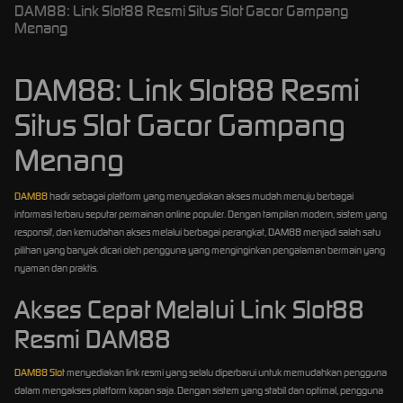
DAM88: Link Slot88 Resmi Situs Slot Gacor Gampang
Menang
DAM88: Link Slot88 Resmi
Situs Slot Gacor Gampang
Menang
DAM88
hadir sebagai platform yang menyediakan akses mudah menuju berbagai
informasi terbaru seputar permainan online populer. Dengan tampilan modern, sistem yang
responsif, dan kemudahan akses melalui berbagai perangkat, DAM88 menjadi salah satu
pilihan yang banyak dicari oleh pengguna yang menginginkan pengalaman bermain yang
nyaman dan praktis.
Akses Cepat Melalui Link Slot88
Resmi DAM88
DAM88 Slot
menyediakan link resmi yang selalu diperbarui untuk memudahkan pengguna
dalam mengakses platform kapan saja. Dengan sistem yang stabil dan optimal, pengguna