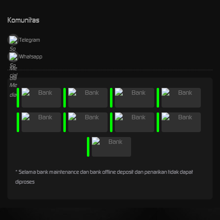
Komunitas
Telegram
Whatsapp
* Selama bank maintenance dan bank offline deposit dan penarikan tidak dapat
diproses